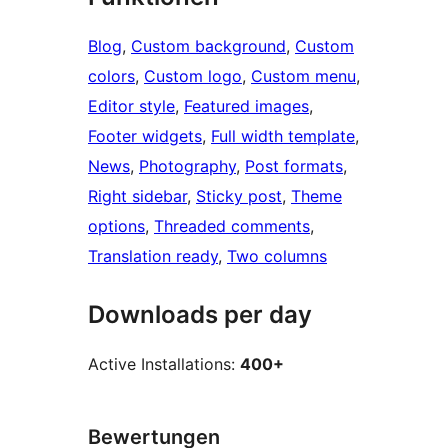
Blog
, 
Custom background
, 
Custom
colors
, 
Custom logo
, 
Custom menu
, 
Editor style
, 
Featured images
, 
Footer widgets
, 
Full width template
, 
News
, 
Photography
, 
Post formats
, 
Right sidebar
, 
Sticky post
, 
Theme
options
, 
Threaded comments
, 
Translation ready
, 
Two columns
Downloads per day
Active Installations:
400+
Bewertungen