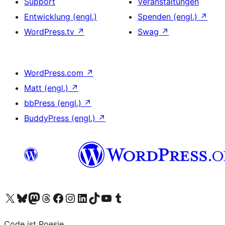
Support
Veranstaltungen
Entwicklung (engl.)
Spenden (engl.)
↗
WordPress.tv
↗
Swag
↗
WordPress.com
↗
Matt (engl.)
↗
bbPress (engl.)
↗
BuddyPress (engl.)
↗
Das X-Konto (früher Twitter) von WordPress.org besuchen
Das Bluesky-Konto von WordPress.org besuchen
Das Mastodon-Konto von WordPress.org besuchen
Das Threads-Konto von WordPress.org besuchen
Die Facebook-Seite von WordPress.org besuchen
Das Instagram-Konto von WordPress.org besuchen
Das LinkedIn-Konto von WordPress.org besuchen
Das TikTok-Konto von WordPress.org besuchen
Den YouTube-Kanal von WordPress.org besuchen
Das Tumblr-Konto von WordPress.org besuchen
Code ist Poesie.