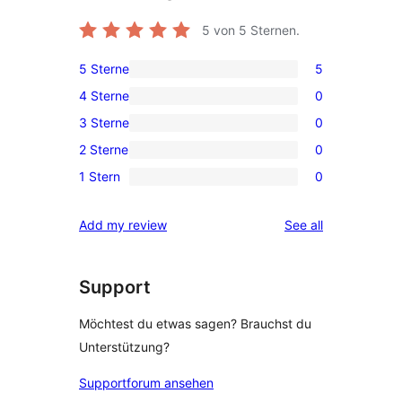
5
von 5 Sternen.
5 Sterne
5
5
4 Sterne
0
5-
0
3 Sterne
0
Sterne-
4-
0
Rezensionen
2 Sterne
0
Sterne-
3-
0
Rezensionen
1 Stern
0
Sterne-
2-
0
Rezensionen
Sterne-
1-
reviews
Add my review
See all
Rezensionen
Sterne-
Rezensionen
Support
Möchtest du etwas sagen? Brauchst du
Unterstützung?
Supportforum ansehen