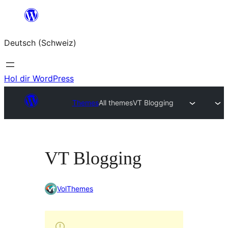
Zum
Inhalt
Deutsch (Schweiz)
springen
Hol dir WordPress
Themes
All themes
VT Blogging
VT Blogging
VolThemes