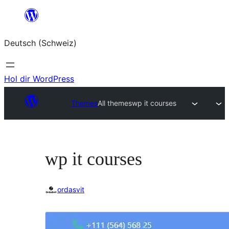
Zum
Inhalt
Deutsch (Schweiz)
springen
Hol dir WordPress
Themes
All themes
wp it courses
wp it courses
ordasvit