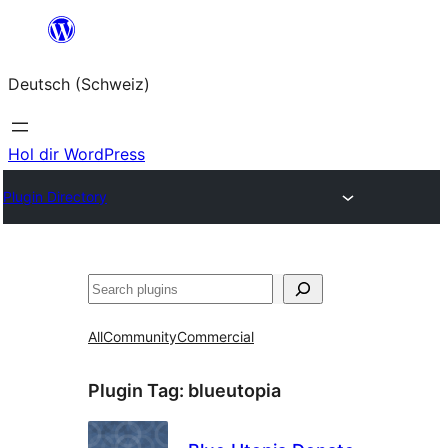
Zum
Inhalt
Deutsch (Schweiz)
springen
Hol dir WordPress
Plugin Directory
Suchen
All
Community
Commercial
Plugin Tag:
blueutopia