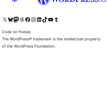
Das X-Konto (früher Twitter) von WordPress.org besuchen
Das Bluesky-Konto von WordPress.org besuchen
Das Mastodon-Konto von WordPress.org besuchen
Das Threads-Konto von WordPress.org besuchen
Die Facebook-Seite von WordPress.org besuchen
Das Instagram-Konto von WordPress.org besuchen
Das LinkedIn-Konto von WordPress.org besuchen
Das TikTok-Konto von WordPress.org besuchen
Den YouTube-Kanal von WordPress.org besuchen
Das Tumblr-Konto von WordPress.org besuchen
Code ist Poesie.
The WordPress® trademark is the intellectual property
of the WordPress Foundation.