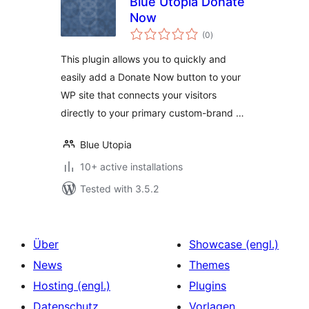
Blue Utopia Donate
Now
total
(0
)
ratings
This plugin allows you to quickly and
easily add a Donate Now button to your
WP site that connects your visitors
directly to your primary custom-brand …
Blue Utopia
10+ active installations
Tested with 3.5.2
Über
Showcase (engl.)
News
Themes
Hosting (engl.)
Plugins
Datenschutz
Vorlagen