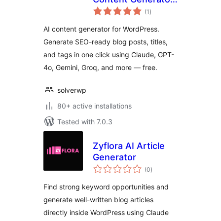
total
with Claude, GPT-
(1
)
ratings
4o, Gemini & More
AI content generator for WordPress.
Generate SEO-ready blog posts, titles,
and tags in one click using Claude, GPT-
4o, Gemini, Groq, and more — free.
solverwp
80+ active installations
Tested with 7.0.3
Zyflora AI Article
Generator
total
(0
)
ratings
Find strong keyword opportunities and
generate well-written blog articles
directly inside WordPress using Claude