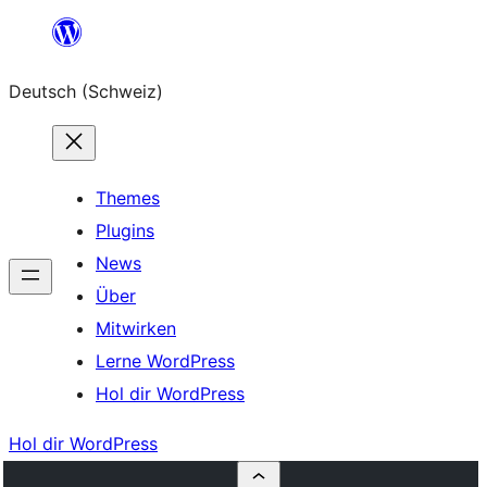
Zum
Inhalt
Deutsch (Schweiz)
springen
Themes
Plugins
News
Über
Mitwirken
Lerne WordPress
Hol dir WordPress
Hol dir WordPress