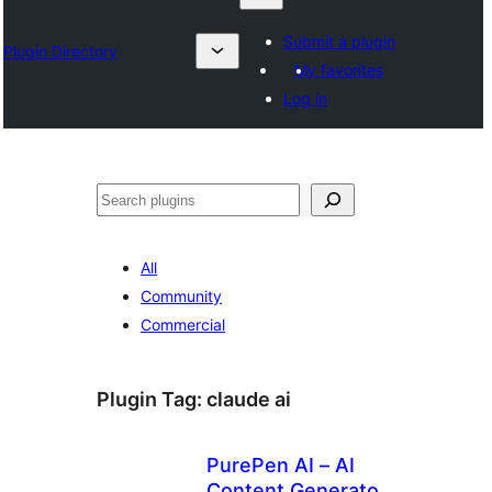
Submit a plugin
Plugin Directory
My favorites
Log in
Suchen
All
Community
Commercial
Plugin Tag:
claude ai
PurePen AI – AI
Content Generator