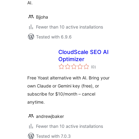
AI.
Bjjoha
Fewer than 10 active installations
Tested with 6.9.6
CloudScale SEO AI
Optimizer
total
(0
)
ratings
Free Yoast alternative with AI. Bring your
own Claude or Gemini key (free), or
subscribe for $10/month – cancel
anytime.
andrewjbaker
Fewer than 10 active installations
Tested with 7.0.3