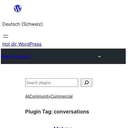
Zum
Inhalt
Deutsch (Schweiz)
springen
Hol dir WordPress
Plugin Directory
Suchen
All
Community
Commercial
Plugin Tag:
conversations