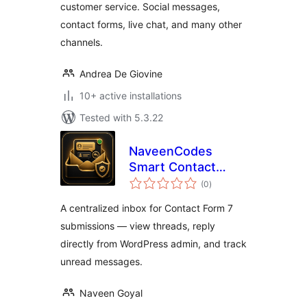
customer service. Social messages,
contact forms, live chat, and many other
channels.
Andrea De Giovine
10+ active installations
Tested with 5.3.22
NaveenCodes
Smart Contact
total
Inbox for Contact
(0
)
ratings
Form 7
A centralized inbox for Contact Form 7
submissions — view threads, reply
directly from WordPress admin, and track
unread messages.
Naveen Goyal