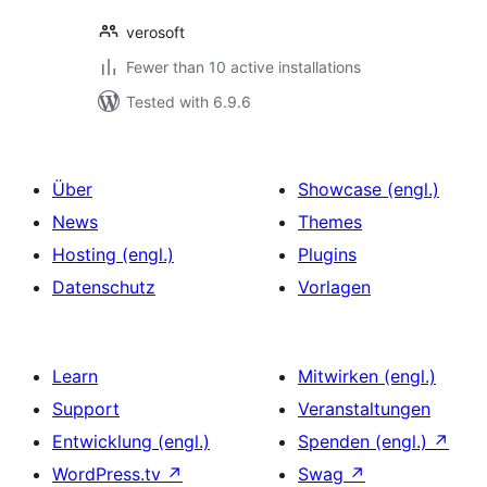
verosoft
Fewer than 10 active installations
Tested with 6.9.6
Über
Showcase (engl.)
News
Themes
Hosting (engl.)
Plugins
Datenschutz
Vorlagen
Learn
Mitwirken (engl.)
Support
Veranstaltungen
Entwicklung (engl.)
Spenden (engl.)
↗
WordPress.tv
↗
Swag
↗