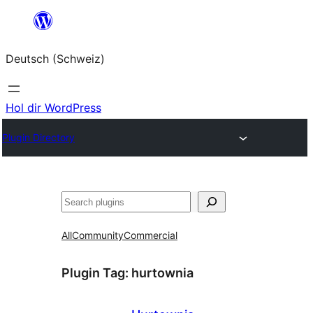
Zum
Inhalt
Deutsch (Schweiz)
springen
Hol dir WordPress
Plugin Directory
Suchen
All
Community
Commercial
Plugin Tag:
hurtownia