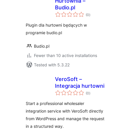
Hurtownia –
Budio.pl
total
(0
)
ratings
Plugin dla hurtowni będących w
programie budio.pl
Budio.pl
Fewer than 10 active installations
Tested with 5.3.22
VeroSoft –
Integracja hurtowni
total
(0
)
ratings
Start a professional wholesaler
integration service with VeroSoft directly
from WordPress and manage the request
in a structured way.