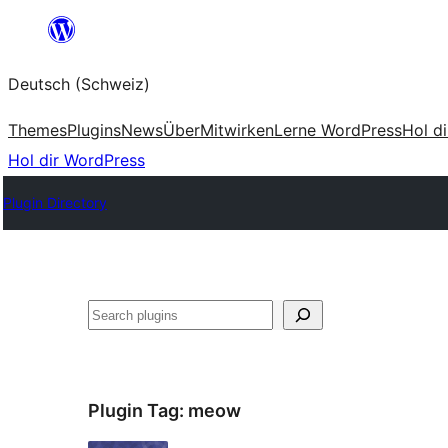
Zum
Inhalt
Deutsch (Schweiz)
springen
Themes
Plugins
News
Über
Mitwirken
Lerne WordPress
Hol d
Hol dir WordPress
Plugin Directory
Suchen
Plugin Tag:
meow