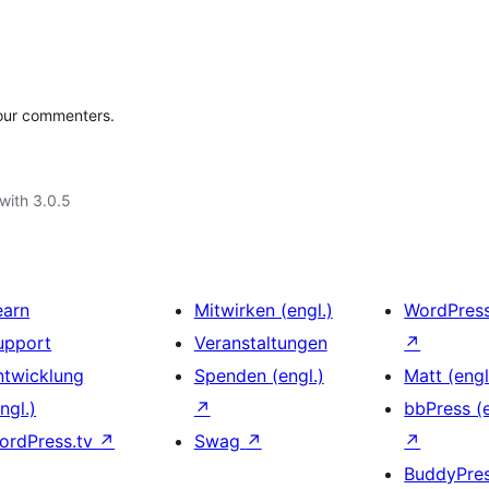
our commenters.
with 3.0.5
earn
Mitwirken (engl.)
WordPres
upport
Veranstaltungen
↗
ntwicklung
Spenden (engl.)
Matt (engl
ngl.)
↗
bbPress (e
ordPress.tv
↗
Swag
↗
↗
BuddyPre