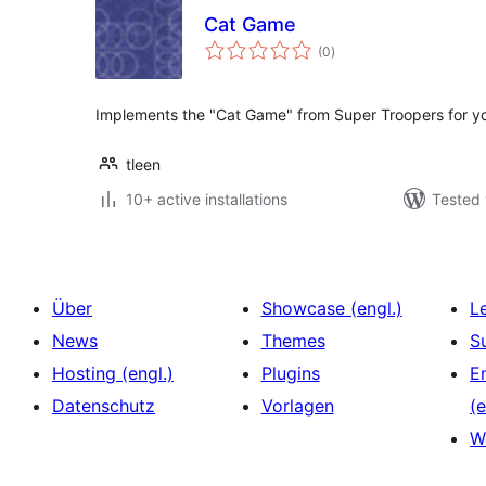
Cat Game
total
(0
)
ratings
Implements the "Cat Game" from Super Troopers for y
tleen
10+ active installations
Tested 
Über
Showcase (engl.)
L
News
Themes
S
Hosting (engl.)
Plugins
E
Datenschutz
Vorlagen
(e
W