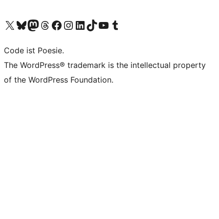
Das X-Konto (früher Twitter) von WordPress.org besuchen
Das Bluesky-Konto von WordPress.org besuchen
Das Mastodon-Konto von WordPress.org besuchen
Das Threads-Konto von WordPress.org besuchen
Die Facebook-Seite von WordPress.org besuchen
Das Instagram-Konto von WordPress.org besuchen
Das LinkedIn-Konto von WordPress.org besuchen
Das TikTok-Konto von WordPress.org besuchen
Den YouTube-Kanal von WordPress.org besuchen
Das Tumblr-Konto von WordPress.org besuchen
Code ist Poesie.
The WordPress® trademark is the intellectual property
of the WordPress Foundation.