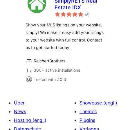
SimplyRETS Real
Estate IDX
total
(8
)
ratings
Show your MLS listings on your website,
simply! We make it easy add your listings
to your website with full control. Contact
us to get started today.
ReichertBrothers
300+ active installations
Tested with 7.0.3
Über
Showcase (engl.)
News
Themes
Hosting (engl.)
Plugins
Datenschutz
Vorlagen