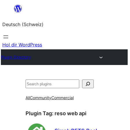
Zum
Inhalt
Deutsch (Schweiz)
springen
Hol dir WordPress
Plugin Directory
Suchen
All
Community
Commercial
Plugin Tag:
reso web api