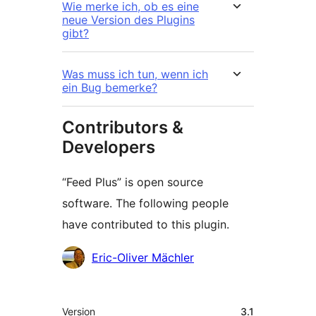
Wie merke ich, ob es eine
neue Version des Plugins
gibt?
Was muss ich tun, wenn ich
ein Bug bemerke?
Contributors &
Developers
“Feed Plus” is open source
software. The following people
have contributed to this plugin.
Contributors
Eric-Oliver Mächler
Meta
Version
3.1