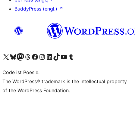
BuddyPress (engl.)
↗
Das X-Konto (früher Twitter) von WordPress.org besuchen
Das Bluesky-Konto von WordPress.org besuchen
Das Mastodon-Konto von WordPress.org besuchen
Das Threads-Konto von WordPress.org besuchen
Die Facebook-Seite von WordPress.org besuchen
Das Instagram-Konto von WordPress.org besuchen
Das LinkedIn-Konto von WordPress.org besuchen
Das TikTok-Konto von WordPress.org besuchen
Den YouTube-Kanal von WordPress.org besuchen
Das Tumblr-Konto von WordPress.org besuchen
Code ist Poesie.
The WordPress® trademark is the intellectual property
of the WordPress Foundation.