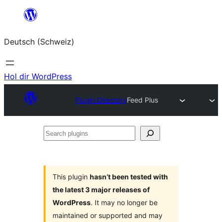
Zum
Inhalt
Deutsch (Schweiz)
springen
Hol dir WordPress
Plugin Directory
Feed Plus
Search
plugins
This plugin
hasn’t been tested with
the latest 3 major releases of
WordPress
. It may no longer be
maintained or supported and may