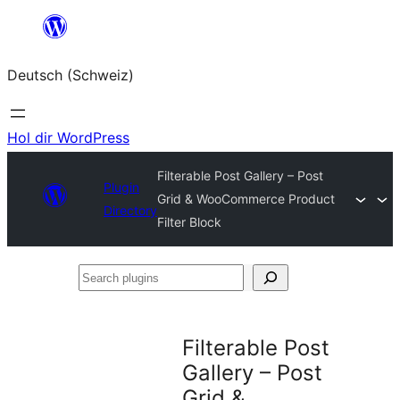
Zum
Inhalt
Deutsch (Schweiz)
springen
Hol dir WordPress
Filterable Post Gallery – Post
Plugin
Grid & WooCommerce Product
Directory
Filter Block
Search
plugins
Filterable Post
Gallery – Post
Grid &