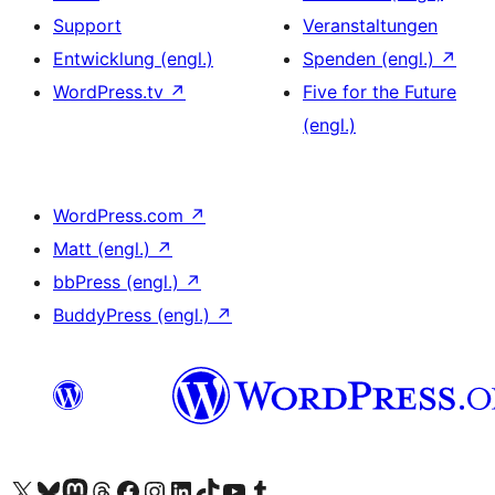
Support
Veranstaltungen
Entwicklung (engl.)
Spenden (engl.)
↗
WordPress.tv
↗
Five for the Future
(engl.)
WordPress.com
↗
Matt (engl.)
↗
bbPress (engl.)
↗
BuddyPress (engl.)
↗
Das X-Konto (früher Twitter) von WordPress.org besuchen
Das Bluesky-Konto von WordPress.org besuchen
Das Mastodon-Konto von WordPress.org besuchen
Das Threads-Konto von WordPress.org besuchen
Die Facebook-Seite von WordPress.org besuchen
Das Instagram-Konto von WordPress.org besuchen
Das LinkedIn-Konto von WordPress.org besuchen
Das TikTok-Konto von WordPress.org besuchen
Den YouTube-Kanal von WordPress.org besuchen
Das Tumblr-Konto von WordPress.org besuchen