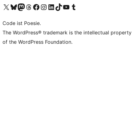
Das X-Konto (früher Twitter) von WordPress.org besuchen
Das Bluesky-Konto von WordPress.org besuchen
Das Mastodon-Konto von WordPress.org besuchen
Das Threads-Konto von WordPress.org besuchen
Die Facebook-Seite von WordPress.org besuchen
Das Instagram-Konto von WordPress.org besuchen
Das LinkedIn-Konto von WordPress.org besuchen
Das TikTok-Konto von WordPress.org besuchen
Den YouTube-Kanal von WordPress.org besuchen
Das Tumblr-Konto von WordPress.org besuchen
Code ist Poesie.
The WordPress® trademark is the intellectual property
of the WordPress Foundation.