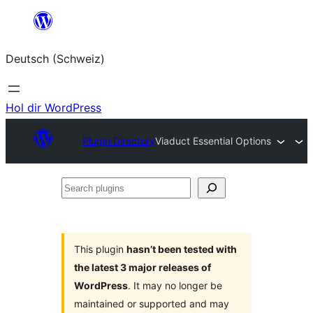
Zum
Inhalt
Deutsch (Schweiz)
springen
Hol dir WordPress
Plugin Directory
Viaduct Essential Options
Search
plugins
This plugin
hasn’t been tested with
the latest 3 major releases of
WordPress
. It may no longer be
maintained or supported and may