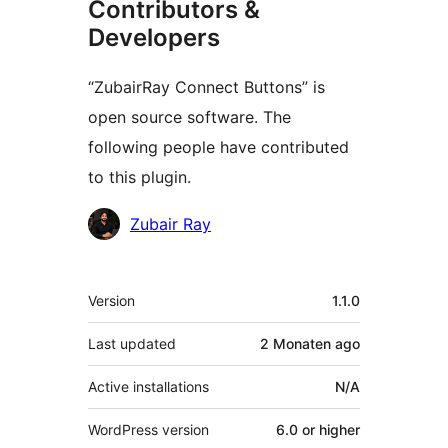
Contributors &
Developers
“ZubairRay Connect Buttons” is
open source software. The
following people have contributed
to this plugin.
Contributors
Zubair Ray
Meta
Version
1.1.0
Last updated
2 Monaten
ago
Active installations
N/A
WordPress version
6.0 or higher