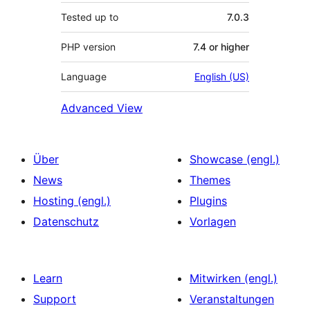
Tested up to
7.0.3
PHP version
7.4 or higher
Language
English (US)
Advanced View
Über
Showcase (engl.)
News
Themes
Hosting (engl.)
Plugins
Datenschutz
Vorlagen
Learn
Mitwirken (engl.)
Support
Veranstaltungen