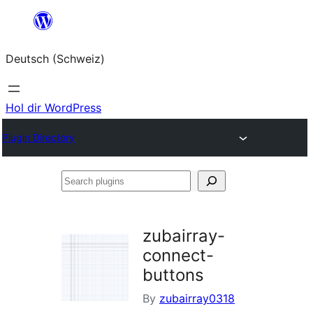
Zum
Inhalt
Deutsch (Schweiz)
springen
Hol dir WordPress
Plugin Directory
Search
plugins
zubairray-
connect-
buttons
By
zubairray0318