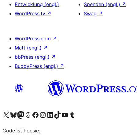
Entwicklung (engl.)
Spenden (engl.)
↗
WordPress.tv
↗
Swag
↗
WordPress.com
↗
Matt (engl.)
↗
bbPress (engl.)
↗
BuddyPress (engl.)
↗
Das X-Konto (früher Twitter) von WordPress.org besuchen
Das Bluesky-Konto von WordPress.org besuchen
Das Mastodon-Konto von WordPress.org besuchen
Das Threads-Konto von WordPress.org besuchen
Die Facebook-Seite von WordPress.org besuchen
Das Instagram-Konto von WordPress.org besuchen
Das LinkedIn-Konto von WordPress.org besuchen
Das TikTok-Konto von WordPress.org besuchen
Den YouTube-Kanal von WordPress.org besuchen
Das Tumblr-Konto von WordPress.org besuchen
Code ist Poesie.